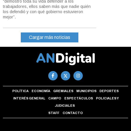
“demostró toda su vida defender a los
trabajadores, ellos saben más que nadie quién
los defendió y con qué gobierno estuvieron
mejor”.
Cargar más noticias
POLÍTICA
ECONOMÍA
GREMIALES
MUNICIPIOS
DEPORTES
INTERÉS GENERAL
CAMPO
ESPECTÁCULOS
POLICIALES Y
JUDICIALES
STAFF
CONTACTO