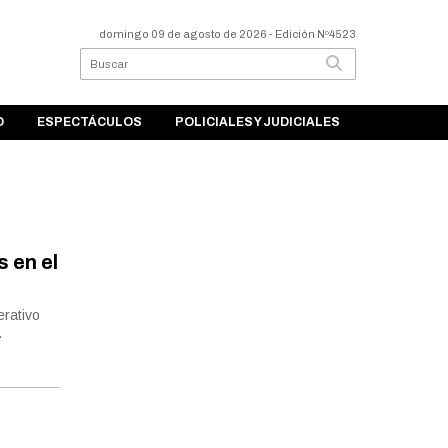
domingo 09 de agosto de 2026
- Edición Nº4523
O
ESPECTÁCULOS
POLICIALES Y JUDICIALES
 en el
erativo
.