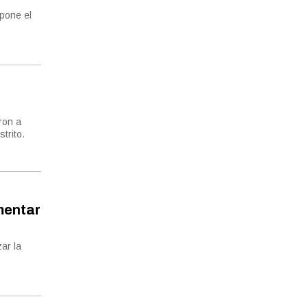
opone el
ron a
trito.
mentar
ar la