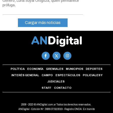
Género, Luna Suyai Ortigoza, quien permanece
prófuga.
Cargar más noticias
POLÍTICA
ECONOMÍA
GREMIALES
MUNICIPIOS
DEPORTES
INTERÉS GENERAL
CAMPO
ESPECTÁCULOS
POLICIALES Y
JUDICIALES
STAFF
CONTACTO
2008 - 2023 © ANDigital.com.ar Todos los derechos reservados.
ANDigital - Edición Nº: 3686 07/02/2019 - Registro DNDA: En trámite