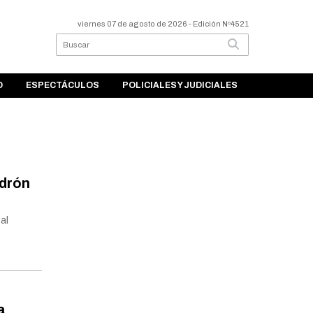
viernes 07 de agosto de 2026
- Edición Nº4521
O
ESPECTÁCULOS
POLICIALES Y JUDICIALES
adrón
al
a