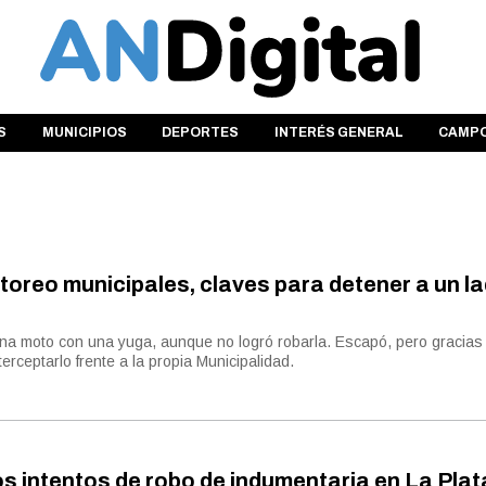
S
MUNICIPIOS
DEPORTES
INTERÉS GENERAL
CAMP
oreo municipales, claves para detener a un l
 una moto con una yuga, aunque no logró robarla. Escapó, pero gracias 
rceptarlo frente a la propia Municipalidad.
s intentos de robo de indumentaria en La Plat