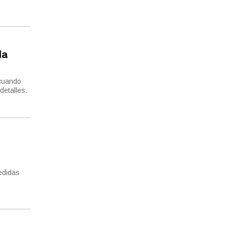
la
 cuando
detalles.
medidas