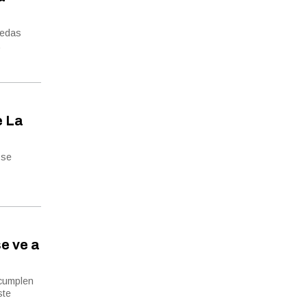
uedas
.
e La
 se
e ve a
 cumplen
ste