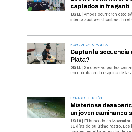
captados in fraganti
10/11
| Ambos ocurrieron este sá
intentó sustraer chombas. En el o
BUSCAN A SUS PADRES
Captan la secuencia 
Plata?
06/11
| Se observó por las cámar
encontraba en la esquina de las 
HORAS DE TENSIÓN
Misteriosa desaparici
un joven caminando 
19/10
| El buscado es Maximilia
11 días de su último rastro. Los
viernes, en el lugar en donde se 