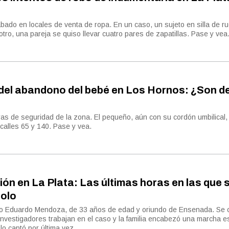
bado en locales de venta de ropa. En un caso, un sujeto en silla de r
tro, una pareja se quiso llevar cuatro pares de zapatillas. Pase y vea
del abandono del bebé en Los Hornos: ¿Son d
as de seguridad de la zona. El pequeño, aún con su cordón umbilical,
calles 65 y 140. Pase y vea.
ón en La Plata: Las últimas horas en las que s
solo
no Eduardo Mendoza, de 33 años de edad y oriundo de Ensenada. Se
 investigadores trabajan en el caso y la familia encabezó una marcha e
lo captó por última vez.