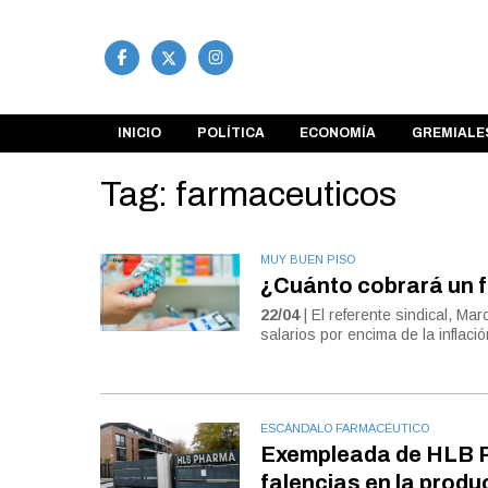
INICIO
POLÍTICA
ECONOMÍA
GREMIALE
Tag: farmaceuticos
MUY BUEN PISO
¿Cuánto cobrará un f
22/04
| El referente sindical, Ma
salarios por encima de la inflació
ESCÁNDALO FARMACÉUTICO
Exempleada de HLB 
falencias en la produ