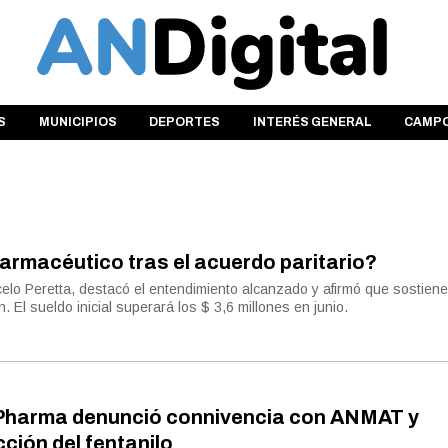
S
MUNICIPIOS
DEPORTES
INTERÉS GENERAL
CAMP
armacéutico tras el acuerdo paritario?
rcelo Peretta, destacó el entendimiento alcanzado y afirmó que sostien
n. El sueldo inicial superará los $ 3,6 millones en junio.
Pharma denunció connivencia con ANMAT y
cción del fentanilo