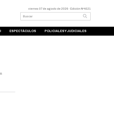
viernes 07 de agosto de 2026
- Edición Nº4521
O
ESPECTÁCULOS
POLICIALES Y JUDICIALES
en