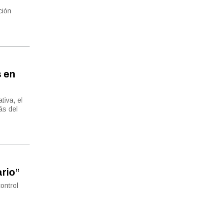
ción
 en
tiva, el
ás del
ario”
ontrol