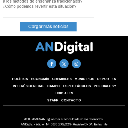
a los métodos de enseñanza tradicionales?
¿Cómo podemos revertir esta situación?
Cargar más noticias
POLÍTICA
ECONOMÍA
GREMIALES
MUNICIPIOS
DEPORTES
INTERÉS GENERAL
CAMPO
ESPECTÁCULOS
POLICIALES Y
JUDICIALES
STAFF
CONTACTO
2008 - 2023 © ANDigital.com.ar Todos los derechos reservados.
ANDigital - Edición Nº: 3686 07/02/2019 - Registro DNDA: En trámite