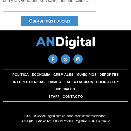
una y las verdades son callejones sin salida...
Cargar más noticias
POLÍTICA
ECONOMÍA
GREMIALES
MUNICIPIOS
DEPORTES
INTERÉS GENERAL
CAMPO
ESPECTÁCULOS
POLICIALES Y
JUDICIALES
STAFF
CONTACTO
2008 - 2023 © ANDigital.com.ar Todos los derechos reservados.
ANDigital - Edición Nº: 3686 07/02/2019 - Registro DNDA: En trámite