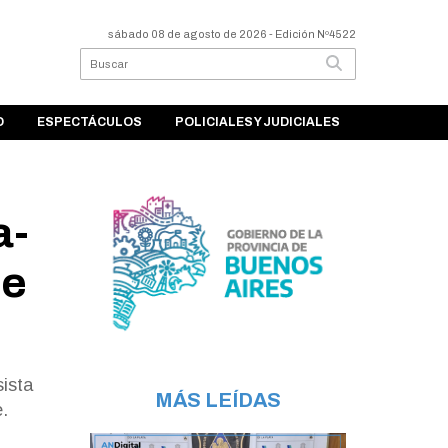
sábado 08 de agosto de 2026
- Edición Nº4522
O
ESPECTÁCULOS
POLICIALES Y JUDICIALES
a-
de
sista
MÁS LEÍDAS
.