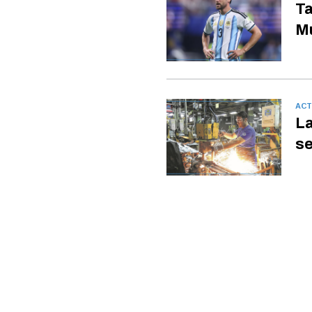
Ta
Mu
ACT
La
se