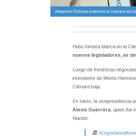
Alejandro Dichiara presidirá la Cámara de D
Hubo fumata blanca en la Cám
nuevos legisladores, se de
Luego de frenéticas negociaci
intendente de Monte Hermoso 
Cámara baja.
En tanto, la vicepresidencia 
Alexis Guerrera
, quien fue
Nación.
🏛
#LegislaturaBon