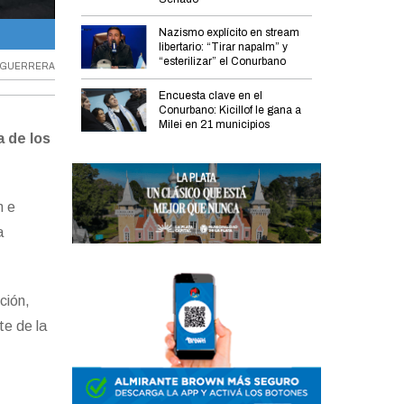
Nazismo explícito en stream
Alejandro Dichiara presidirá la Cámara de Diputados bonaere
libertario: “Tirar napalm” y
“esterilizar” el Conurbano
S GUERRERA
Encuesta clave en el
Conurbano: Kicillof le gana a
Milei en 21 municipios
a de los
n e
a
ción,
te de la