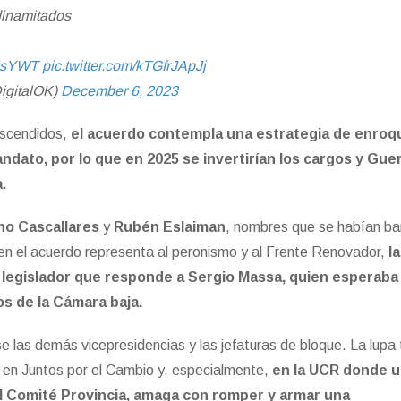
dinamitados
KjsYWT
pic.twitter.com/kTGfrJApJj
igitalOK)
December 6, 2023
ascendidos,
el acuerdo contempla una estrategia de enroq
ndato, por lo que en 2025 se invertirían los cargos y Gue
.
no Cascallares
y
Rubén Eslaiman
, nombres que se habían ba
bien el acuerdo representa al peronismo y al Frente Renovador,
l
l legislador que responde a Sergio Massa, quien esperaba
os de la Cámara baja.
rse las demás vicepresidencias y las jefaturas de bloque. La lupa
á en Juntos por el Cambio y, especialmente,
en la UCR donde 
l Comité Provincia, amaga con romper y armar una