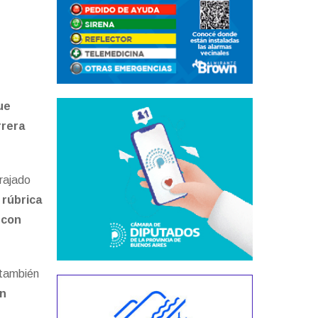
ue
rrera
rajado
a rúbrica
 con
 también
un