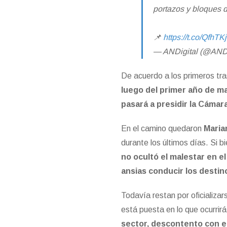
portazos y bloques 
📌
https://t.co/QfhT
— ANDigital (@AND
De acuerdo a los primeros tr
luego del primer año de ma
pasará a presidir la Cámara
En el camino quedaron
Maria
durante los últimos días. Si 
no ocultó el malestar en e
ansias conducir los destin
Todavía restan por oficializa
está puesta en lo que ocurrir
sector, descontento con e