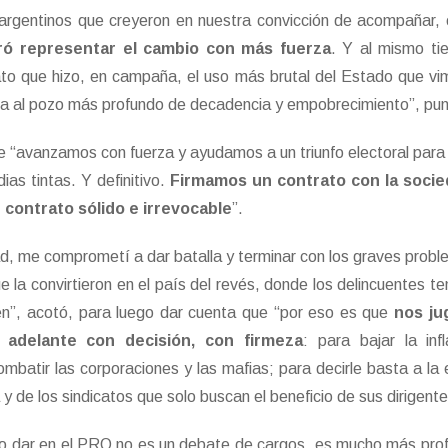
argentinos que creyeron en nuestra convicción de acompañar,
ró representar el cambio con más fuerza
. Y al mismo ti
ato que hizo, en campaña, el uso más brutal del Estado que vi
tina al pozo más profundo de decadencia y empobrecimiento”, pun
 “avanzamos con fuerza y ayudamos a un triunfo electoral para 
as tintas. Y definitivo.
Firmamos un contrato con la soci
contrato sólido e irrevocable
”.
d, me comprometí a dar batalla y terminar con los graves prob
ue la convirtieron en el país del revés, donde los delincuentes t
en”, acotó, para luego dar cuenta que “por eso es que
nos ju
 adelante con decisión, con firmeza
: para bajar la infl
combatir las corporaciones y las mafias; para decirle basta a la 
y de los sindicatos que solo buscan el beneficio de sus dirigente
ro dar en el PRO no es un debate de cargos, es mucho más pro