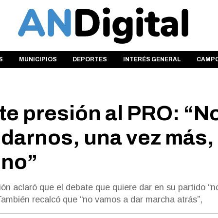
S
MUNICIPIOS
DEPORTES
INTERÉS GENERAL
CAMP
ete presión al PRO: “N
arnos, una vez más,
ino”
ión aclaró que el debate que quiere dar en su partido “n
ambién recalcó que “no vamos a dar marcha atrás”,