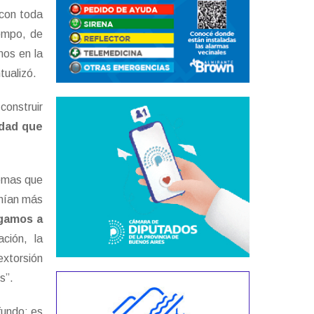
 con toda
empo, de
mos en la
tualizó.
construir
edad que
lemas que
enían más
gamos a
ación, la
extorsión
s”.
fundo: es