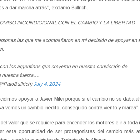
 a dar marcha atrás”, exclamó Bullrich.
ISO INCONDICIONAL CON EL CAMBIO Y LA LIBERTAD
rsonas las que me acompañaron en mi decisión de apoyar en e
ei.
on los argentinos que creyeron en nuestra convicción de
 nuestra fuerza,…
(@PatoBullrich)
July 4, 2024
ecidimos apoyar a Javier Milei porque si el cambio no se daba a
a vemos un cambio inédito, conseguido contra viento y marea”.
del valor que se requiere para encender los motores e ir a toda
er esta oportunidad de ser protagonistas del cambio más at