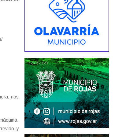
l
hora, nos
 máquina.
revido y