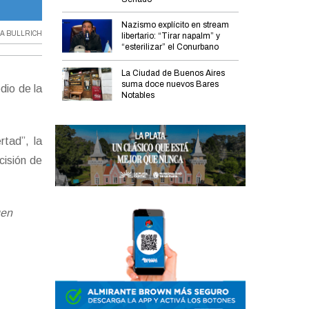
Patricia Bullrich.
Nazismo explícito en stream
IA BULLRICH
libertario: “Tirar napalm” y
“esterilizar” el Conurbano
La Ciudad de Buenos Aires
suma doce nuevos Bares
dio de la
Notables
rtad”, la
cisión de
uen