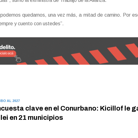
das”, sumó la exministra de Trabajo de la Alianza.
 podemos quedarnos, una vez más, a mitad de camino. Por es
iempre y cuento con ustedes”.
BO AL 2027
cuesta clave en el Conurbano: Kicillof le g
lei en 21 municipios