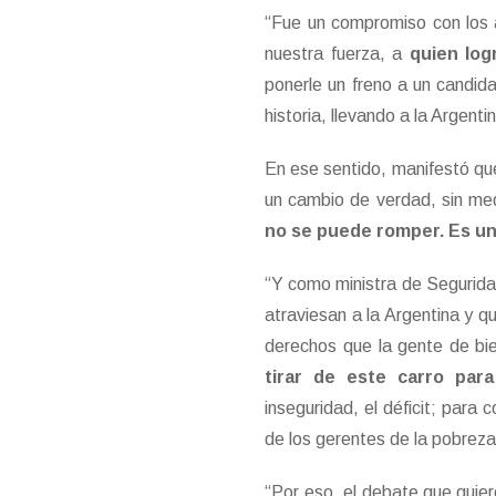
“Fue un compromiso con los 
nuestra fuerza, a
quien log
ponerle un freno a un candid
historia, llevando a la Argen
En ese sentido, manifestó que
un cambio de verdad, sin medi
no se puede romper. Es un 
“Y como ministra de Segurida
atraviesan a la Argentina y q
derechos que la gente de bi
tirar de este carro para
inseguridad, el déficit; para 
de los gerentes de la pobreza 
“Por eso, el debate que quie