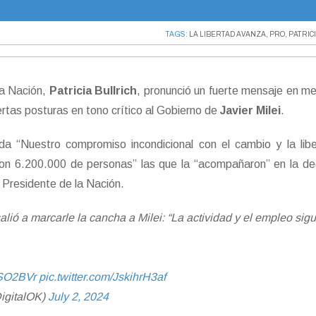
TAGS:
LA LIBERTAD AVANZA
,
PRO
,
PATRIC
la Nación,
Patricia Bullrich
, pronunció un fuerte mensaje en me
ertas posturas en tono crítico al Gobierno de
Javier Milei
.
da “Nuestro compromiso incondicional con el cambio y la libe
ron 6.200.000 de personas” las que la “acompañaron” en la de
y Presidente de la Nación.
salió a marcarle la cancha a Milei: “La actividad y el empleo sig
MSO2BVr
pic.twitter.com/JskihrH3af
igitalOK)
July 2, 2024