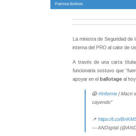
Patricia Bullrich.
La ministra de Seguridad de 
interna del PRO al calor de ci
A través de una carta titula
funcionaria sostuvo que “fue
apoyar en el
ballotage
al ho
😱
#Informe
| Macri 
cayendo”
📌
https://t.co/BnK
— ANDigital (@AND