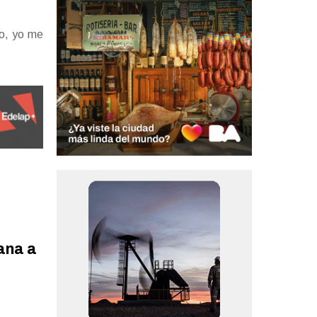
o, yo me
ana a