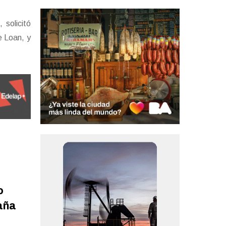
d
, solicitó
e Loan, y
o
paña