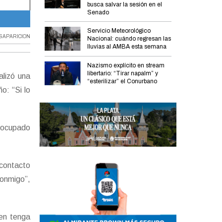
busca salvar la sesión en el
Senado
El mensaje de Fernando Burlando.
Servicio Meteorológico
SAPARICION
Nacional: cuándo regresan las
lluvias al AMBA esta semana
Nazismo explícito en stream
libertario: “Tirar napalm” y
alizó una
“esterilizar” el Conurbano
o: “Si lo
reocupado
 contacto
conmigo”,
ien tenga