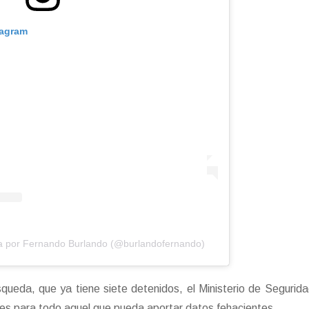
tagram
da por Fernando Burlando (@burlandofernando)
queda, que ya tiene siete detenidos, el Ministerio de Segurida
es para todo aquel que pueda aportar datos fehacientes.