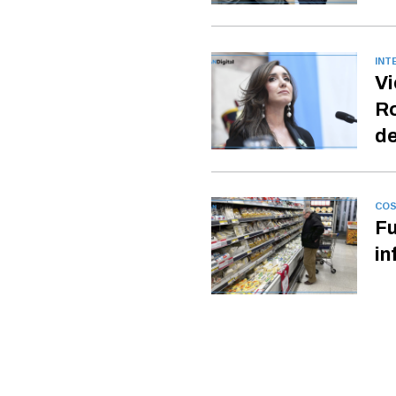
INT
Vi
Ro
de
COS
Fu
in