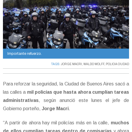
Importante refuerzo.
TAGS:
JORGE MACRI
,
WALDO WOLFF
,
POLICIA CIUDAD
Para reforzar la seguridad, la Ciudad de Buenos Aires sacó a
las calles a
mil policías que hasta ahora cumplían tareas
administrativas
, según anunció este lunes el jefe de
Gobierno porteño,
Jorge Macri
.
“A partir de ahora hay mil policías más en la calle,
muchos
de ellos cumplían tareas dentro de comisarías
y ahora