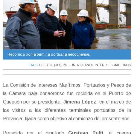
Recorrida por la termina portuaria necochense.
TAGS:
PUERTO QUEQUéN
,
JUNTA GRANOS
,
INTERESES MARITIMOS
La Comisión de Intereses Marítimos, Portuarios y Pesca de
la Cámara baja bonaerense fue recibida en el Puerto de
Quequén por su presidenta,
Jimena López
, en el marco de
las visitas a las diferentes terminales portuarias de la
Provincia, fijada como objetivo al comienzo del presente año.
Presidida por el diputado
Gustavo Pulti
, el cuerpo