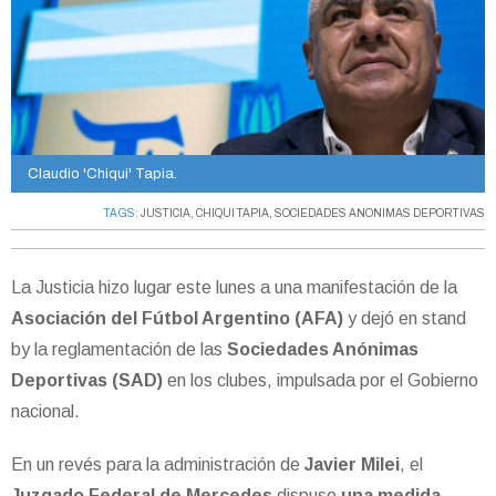
Claudio 'Chiqui' Tapia.
TAGS:
JUSTICIA
,
CHIQUI TAPIA
,
SOCIEDADES ANONIMAS DEPORTIVAS
La Justicia hizo lugar este lunes a una manifestación de la
Asociación del Fútbol Argentino (AFA)
y dejó en stand
by la reglamentación de las
Sociedades Anónimas
Deportivas (SAD)
en los clubes, impulsada por el Gobierno
nacional.
En un revés para la administración de
Javier Milei
, el
Juzgado Federal de Mercedes
dispuso
una medida