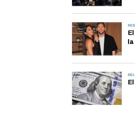
RED
El
la
REL
El