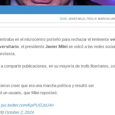
TAGS:
JAVIER MILEI
,
TROLLS
,
MARCHA UNI
entraba en el microcentro porteño para rechazar el inminente
ve
versitario
, el presidente
Javier Milei
se volcó a las redes socia
 protesta.
ó a compartir publicaciones, en su mayoría de trolls libertarios, co
ieron creer que era una marcha política y resultó ser
ó un usuario, que Milei reposteó.
.
pic.twitter.com/KpPUGJsU4n
9)
October 2, 2024