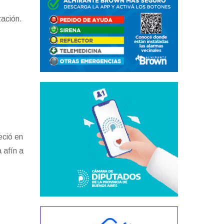
zación.
eció en
 afín a