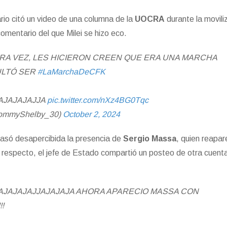
rio citó un video de una columna de la
UOCRA
durante la movili
comentario del que Milei se hizo eco.
RA VEZ, LES HICIERON CREEN QUE ERA UNA MARCHA
ULTÓ SER
#LaMarchaDeCFK
AJAJAJAJJA
pic.twitter.com/nXz4BG0Tqc
TommyShelby_30)
October 2, 2024
asó desapercibida la presencia de
Sergio Massa
, quien reapar
respecto, el jefe de Estado compartió un posteo de otra cuenta
AJAJAJAJJAJAJAJA AHORA APARECIO MASSA CON
!