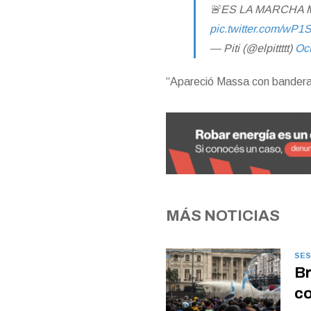
🚨ES LA MARCHA 
pic.twitter.com/wP
— Piti (@elpittttt)
Oct
“Apareció Massa con banderas 
MÁS NOTICIAS
SES
Br
co