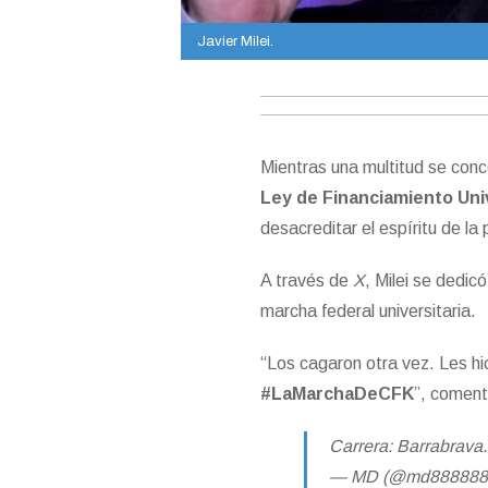
Javier Milei.
Mientras una multitud se conc
Ley de Financiamiento Uni
desacreditar el espíritu de la
A través de
X
, Milei se dedic
marcha federal universitaria.
“Los cagaron otra vez. Les hic
#LaMarchaDeCFK
”, coment
Carrera: Barrabrava
— MD (@md888888