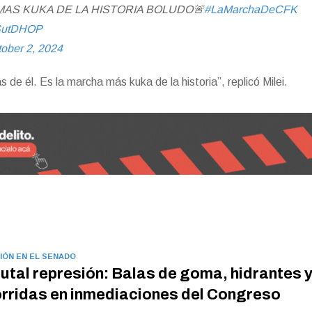
MAS KUKA DE LA HISTORIA BOLUDO🚨
#LaMarchaDeCFK
1SutDHOP
ober 2, 2024
de él. Es la marcha más kuka de la historia”, replicó Milei.
IÓN EN EL SENADO
utal represión: Balas de goma, hidrantes 
rridas en inmediaciones del Congreso