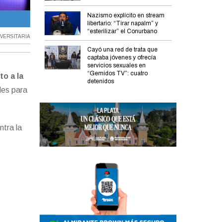
Nazismo explícito en stream
Javier Milei.
libertario: “Tirar napalm” y
“esterilizar” el Conurbano
VERSITARIA
Cayó una red de trata que
captaba jóvenes y ofrecía
servicios sexuales en
“Gemidos TV”: cuatro
to a la
detenidos
les para
ntra la