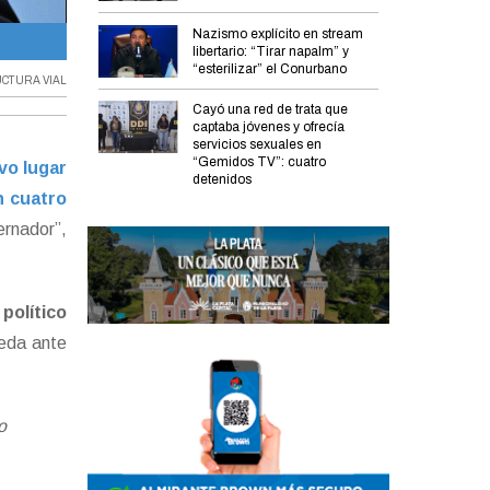
Nazismo explícito en stream
Carlos Bianco.
libertario: “Tirar napalm” y
“esterilizar” el Conurbano
CTURA VIAL
Cayó una red de trata que
captaba jóvenes y ofrecía
servicios sexuales en
“Gemidos TV”: cuatro
vo lugar
detenidos
n cuatro
ernador”,
político
ceda ante
o