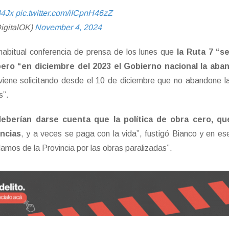
84Jx
pic.twitter.com/iICpnH46zZ
igitalOK)
November 4, 2024
 habitual conferencia de prensa de los lunes que
la Ruta 7 “s
pero “en diciembre del 2023 el Gobierno nacional la ab
 viene solicitando desde el 10 de diciembre que no abandone l
s”.
deberían darse cuenta que la política de obra cero, q
encias
, y a veces se paga con la vida”, fustigó Bianco y en es
clamos de la Provincia por las obras paralizadas”.