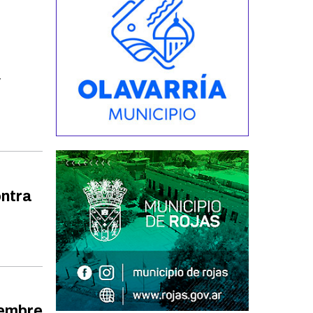
y
ontra
iembre