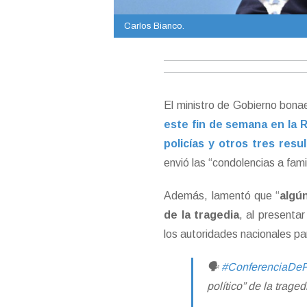
Carlos Bianco.
El ministro de Gobierno bon
este fin de semana en la R
policías y otros tres res
envió las “condolencias a fami
Además, lamentó que “
algú
de la tragedia
, al presenta
los autoridades nacionales par
🗣
#ConferenciaDe
político” de la trage