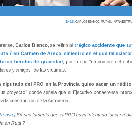
TAGS:
CARLOS BIANCO
,
RUTAS
,
INFRAESTRU
aerense,
Carlos Bianco,
se refirió al
trágico accidente que tu
uta 7 en Carmen de Areco, siniestro en el que falleciero
ultaron heridos de gravedad
, por lo que “en nombre del gob
liares y amigos” de las víctimas.
n diputado del PRO en la Provincia quiso sacar un rédito 
r un proyecto” donde señala que el Ejecutivo bonaerense inter
a la construcción de la Autovía 5.
Prensa
| Bianco lamentó que el PRO haya intentado “sacar rédit
dia en Ruta 7