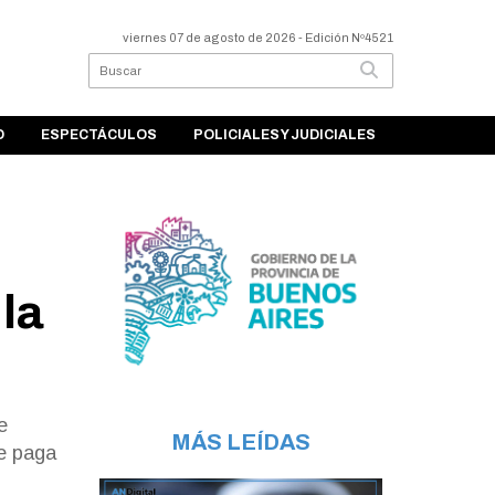
viernes 07 de agosto de 2026
- Edición Nº4521
O
ESPECTÁCULOS
POLICIALES Y JUDICIALES
 la
e
MÁS LEÍDAS
se paga