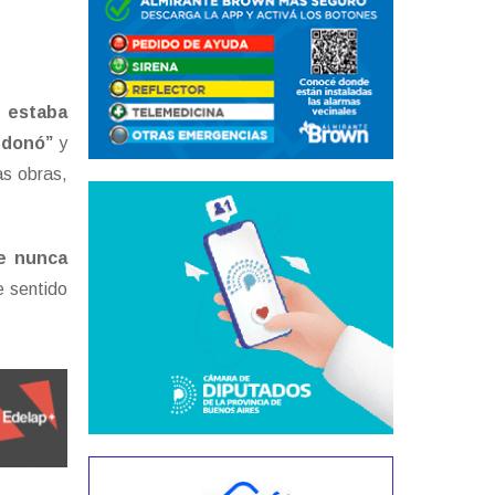
e estaba
andonó”
y
as obras,
ue nunca
e sentido