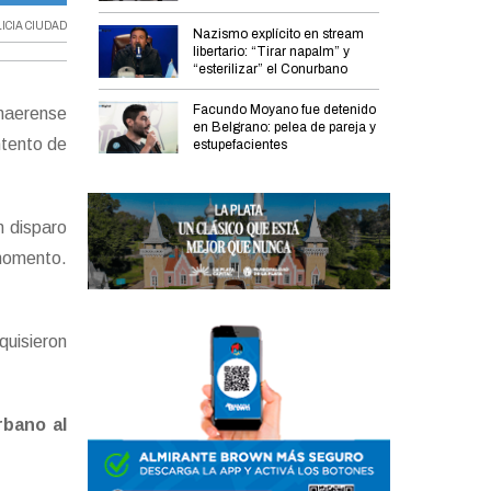
ICIA CIUDAD
Nazismo explícito en stream
libertario: “Tirar napalm” y
“esterilizar” el Conurbano
Facundo Moyano fue detenido
onaerense
en Belgrano: pelea de pareja y
ntento de
estupefacientes
n disparo
 momento.
quisieron
rbano al