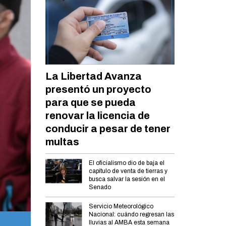
La Libertad Avanza
presentó un proyecto
para que se pueda
renovar la licencia de
conducir a pesar de tener
multas
El oficialismo dio de baja el
capítulo de venta de tierras y
busca salvar la sesión en el
Senado
Servicio Meteorológico
Nacional: cuándo regresan las
Waldo Wolff.
lluvias al AMBA esta semana