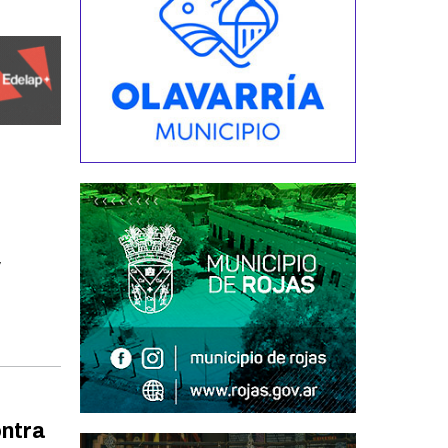
y
ontra