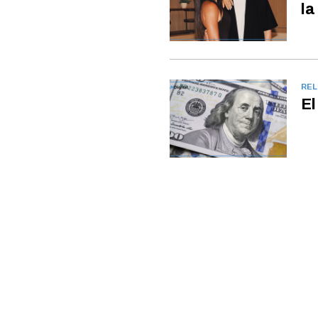
la
REL
El