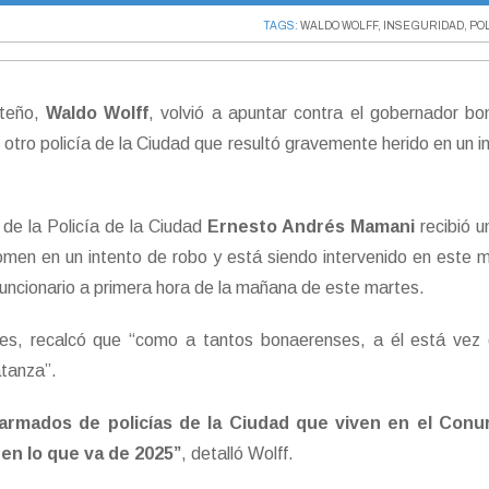
TAGS:
WALDO WOLFF
,
INSEGURIDAD
,
POL
rteño,
Waldo Wolff
, volvió a apuntar contra el gobernador b
e otro policía de la Ciudad que resultó gravemente herido en un i
al de la Policía de la Ciudad
Ernesto Andrés Mamani
recibió u
men en un intento de robo y está siendo intervenido en este
funcionario a primera hora de la mañana de este martes.
les, recalcó que “como a tantos bonaerenses, a él está vez 
atanza”.
armados de policías de la Ciudad que viven en el Conu
 en lo que va de 2025”
, detalló Wolff.