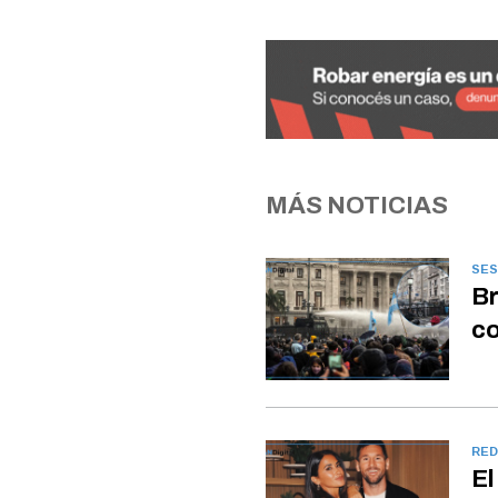
MÁS NOTICIAS
SES
Br
co
RED
El