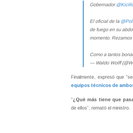
Gobernador
@Kicill
El oficial de la
@Pol
de fuego en su abdom
momento. Rezamos p
Como a tantos bonae
— Waldo Wolff (@W
Finalmente, expresó que “se
equipos técnicos de ambos
“
¿Qué más tiene que pas
de ellos”, remató el ministro.