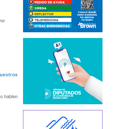
rma
nuestros
o hablen