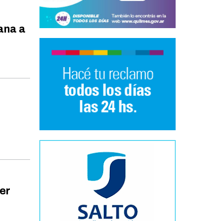
ana a
mer