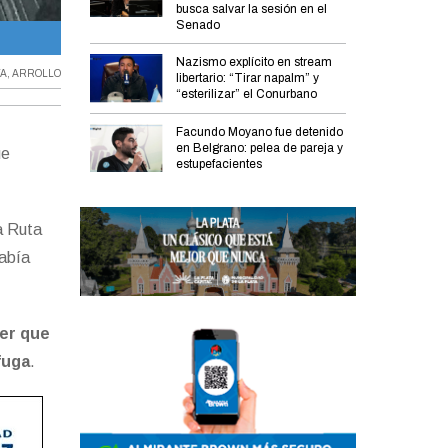
busca salvar la sesión en el
Senado
El motoquero en la vereda y el tendal que fue dejando.
Nazismo explícito en stream
TA
,
ARROLLO
libertario: “Tirar napalm” y
“esterilizar” el Conurbano
Facundo Moyano fue detenido
en Belgrano: pelea de pareja y
ue
estupefacientes
a Ruta
había
jer que
 fuga
.