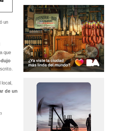
ó un
l
ca que
odujo
scrito.
 local,
ar de un
n