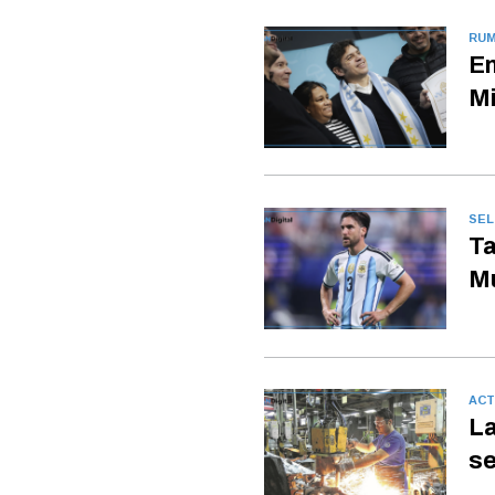
RUM
En
Mi
SEL
Ta
Mu
ACT
La
se