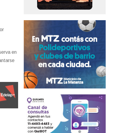
or
serva en
vantarse