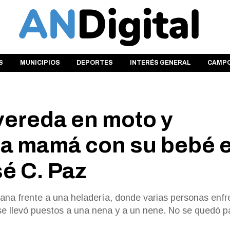
S
MUNICIPIOS
DEPORTES
INTERÉS GENERAL
CAMP
 vereda en moto y
una mamá con su bebé 
é C. Paz
emana frente a una heladería, donde varias personas enf
n se llevó puestos a una nena y a un nene. No se quedó p