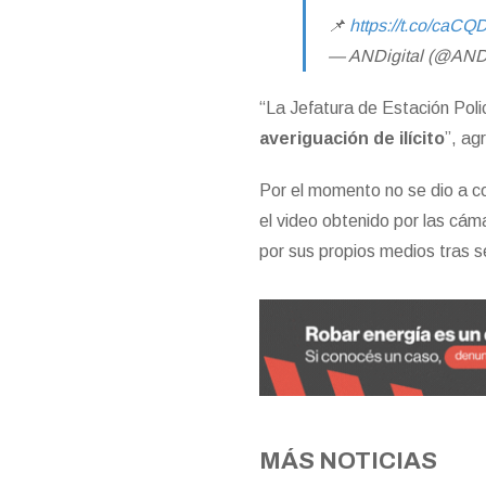
📌
https://t.co/caC
— ANDigital (@AND
“La Jefatura de Estación Pol
averiguación de ilícito
”, ag
Por el momento no se dio a c
el video obtenido por las cá
por sus propios medios tras se
MÁS NOTICIAS