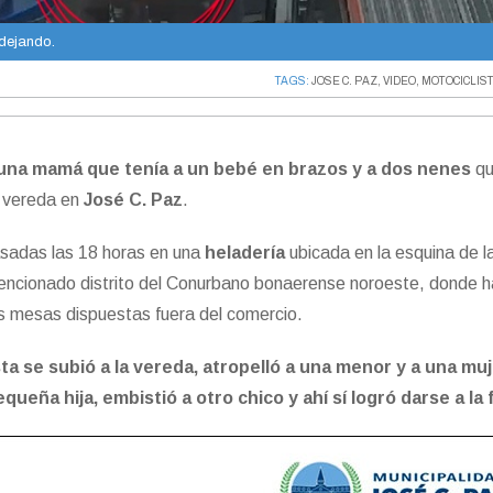
 dejando.
TAGS:
JOSE C. PAZ
,
VIDEO
,
MOTOCICLIS
una mamá que tenía a un bebé en brazos y a dos nenes
q
a vereda en
José C. Paz
.
asadas las 18 horas en una
heladería
ubicada en la esquina de l
 mencionado distrito del Conurbano bonaerense noroeste, donde 
as mesas dispuestas fuera del comercio.
ta se subió a la vereda, atropelló a una menor y a una mu
queña hija, embistió a otro chico y ahí sí logró darse a la