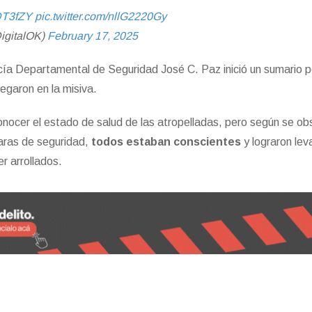
QDT3fZY
pic.twitter.com/nllG2220Gy
igitalOK)
February 17, 2025
icía Departamental de Seguridad José C. Paz inició un sumario p
regaron en la misiva.
onocer el estado de salud de las atropelladas, pero según se ob
maras de seguridad,
todos estaban conscientes
y lograron le
r arrollados.