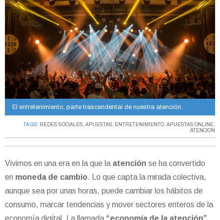
El entretenimiento, parte trascendental de nuestra atención.
TAGS:
REDES SOCIALES
,
APUESTAS
,
ENTRETENIMIENTO
,
APUESTAS ONLINE
,
ATENCION
Vivimos en una era en la que la
atención
se ha convertido
en
moneda de cambio
. Lo que capta la mirada colectiva,
aunque sea por unas horas, puede cambiar los hábitos de
consumo, marcar tendencias y mover sectores enteros de la
economía digital. La llamada
“economía de la atención”