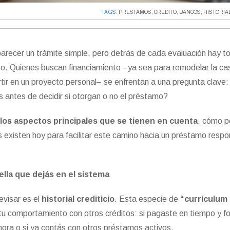
TAGS:
PRESTAMOS
,
CREDITO
,
BANCOS
,
HISTORIAL
recer un trámite simple, pero detrás de cada evaluación hay t
so. Quienes buscan financiamiento –ya sea para remodelar la ca
ertir en un proyecto personal– se enfrentan a una pregunta clave
as antes de decidir si otorgan o no el préstamo?
s
los aspectos principales que se tienen en cuenta
, cómo 
 existen hoy para facilitar este camino hacia un préstamo respo
huella que dejás en el sistema
evisar es el
historial crediticio
. Esta especie de
“currículum
tu comportamiento con otros créditos: si pagaste en tiempo y fo
 mora o si ya contás con otros préstamos activos.