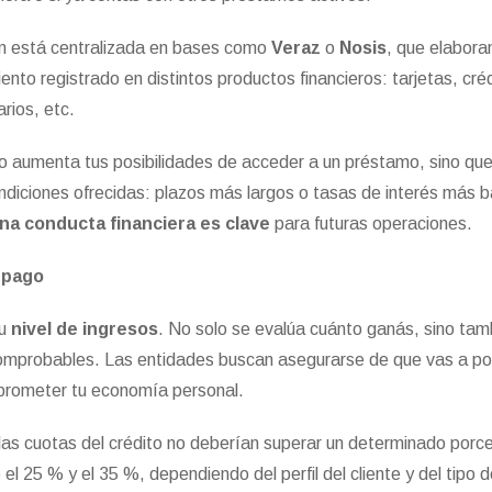
ón está centralizada en bases como
Veraz
o
Nosis
, que elabora
nto registrado en distintos productos financieros: tarjetas, cré
rios, etc.
solo aumenta tus posibilidades de acceder a un préstamo, sino qu
diciones ofrecidas: plazos más largos o tasas de interés más b
a conducta financiera es clave
para futuras operaciones.
e pago
tu
nivel de ingresos
. No solo se evalúa cuánto ganás, sino tam
comprobables. Las entidades buscan asegurarse de que vas a p
prometer tu economía personal.
las cuotas del crédito no deberían superar un determinado porc
el 25 % y el 35 %, dependiendo del perfil del cliente y del tipo 