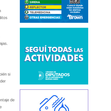
n
ditos
e
ajas.
bién si
oder
entaje de
de