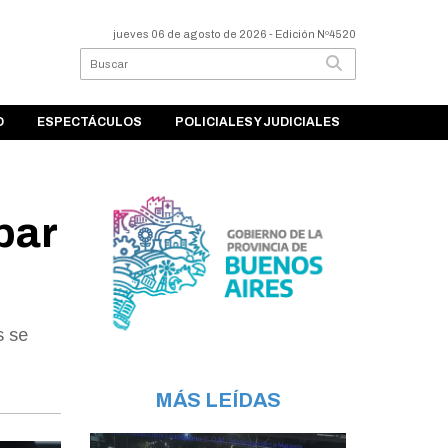
jueves 06 de agosto de 2026
- Edición Nº4520
O
ESPECTÁCULOS
POLICIALES Y JUDICIALES
bar
s se
MÁS LEÍDAS