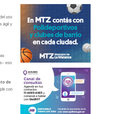
del uso
 ágil y
ias
as– eso
nto de
lir con