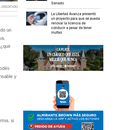
Senado
 CREDITICIO
La Libertad Avanza presentó
un proyecto para que se pueda
renovar la licencia de
conducir a pesar de tener
odo un
multas
sa,
: ¿qué
podés
nsable y
rma, si