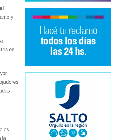
el
stamo y
ra
ites en
ayor
bajadores
sadas
e es
 la