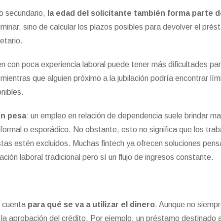
o secundario,
la edad del solicitante también forma parte d
iminar, sino de calcular los plazos posibles para devolver el pré
 etario.
n con poca experiencia laboral puede tener más dificultades pa
mientras que alguien próximo a la jubilación podría encontrar lím
nibles.
én pesa
: un empleo en relación de dependencia suele brindar m
informal o esporádico. No obstante, esto no significa que los tra
stas estén excluidos. Muchas fintech ya ofrecen soluciones pen
ación laboral tradicional pero sí un flujo de ingresos constante.
n cuenta
para qué se va a utilizar el dinero
. Aunque no siempr
n la aprobación del crédito. Por ejemplo, un préstamo destinado a