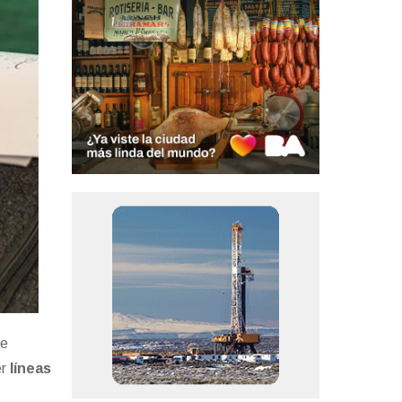
de
er
líneas