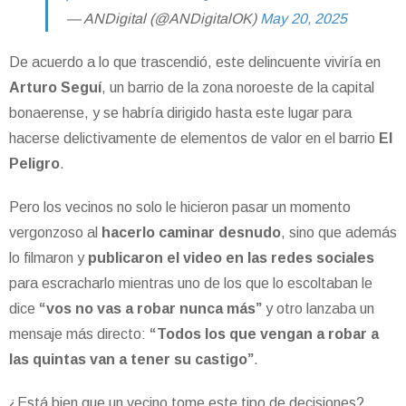
— ANDigital (@ANDigitalOK)
May 20, 2025
De acuerdo a lo que trascendió, este delincuente viviría en
Arturo Seguí
, un barrio de la zona noroeste de la capital
bonaerense, y se habría dirigido hasta este lugar para
hacerse delictivamente de elementos de valor en el barrio
El
Peligro
.
Pero los vecinos no solo le hicieron pasar un momento
vergonzoso al
hacerlo caminar desnudo
, sino que además
lo filmaron y
publicaron el video en las redes sociales
para escracharlo mientras uno de los que lo escoltaban le
dice
“vos no vas a robar nunca más”
y otro lanzaba un
mensaje más directo:
“Todos los que vengan a robar a
las quintas van a tener su castigo”
.
¿Está bien que un vecino tome este tipo de decisiones?