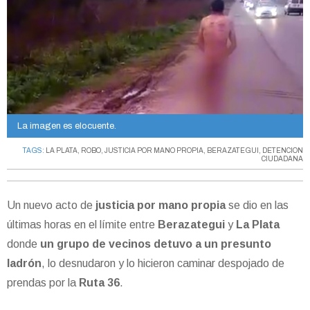
La imagen es elocuente.
TAGS:
LA PLATA
,
ROBO
,
JUSTICIA POR MANO PROPIA
,
BERAZATEGUI
,
DETENCION
CIUDADANA
Un nuevo acto de
justicia por mano propia
se dio en las
últimas horas en el límite entre
Berazategui
y
La Plata
donde
un grupo de vecinos detuvo a un presunto
ladrón
, lo desnudaron y lo hicieron caminar despojado de
prendas por la
Ruta 36
.