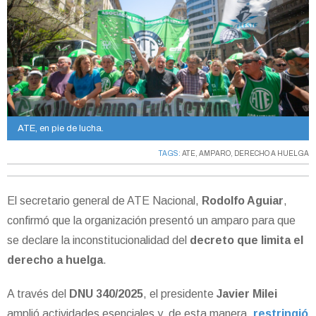
ATE, en pie de lucha.
TAGS:
ATE
,
AMPARO
,
DERECHO A HUELGA
El secretario general de ATE Nacional,
Rodolfo Aguiar
,
confirmó que la organización presentó un amparo para que
se declare la inconstitucionalidad del
decreto que limita el
derecho a huelga
.
A través del
DNU 340/2025
, el presidente
Javier Milei
amplió actividades esenciales y, de esta manera,
restringió