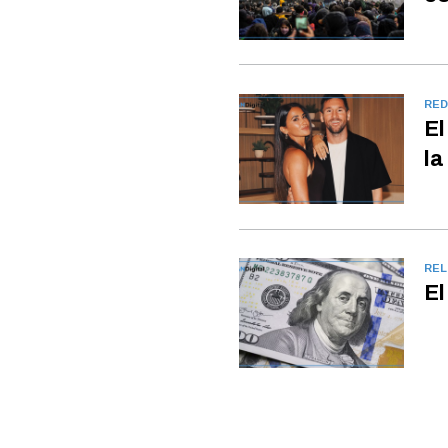
RED
El
la
REL
El