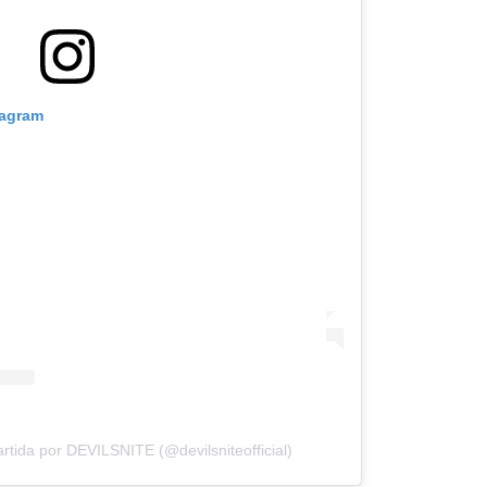
tagram
rtida por DEVILSNITE (@devilsniteofficial)