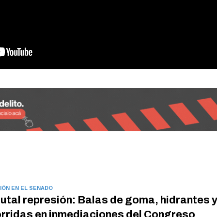
IÓN EN EL SENADO
utal represión: Balas de goma, hidrantes 
rridas en inmediaciones del Congreso