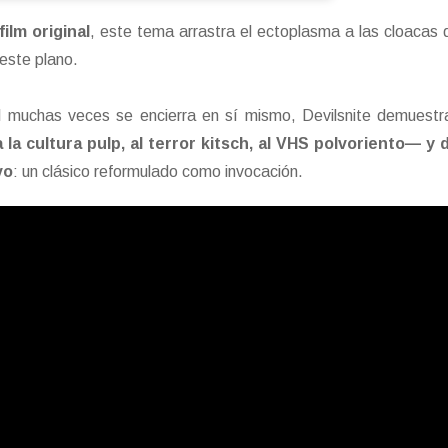
film original
, este tema arrastra el ectoplasma a las cloacas 
este plano.
 muchas veces se encierra en sí mismo, Devilsnite demuestr
 la cultura pulp, al terror kitsch, al VHS polvoriento— y 
vo
: un clásico reformulado como invocación.