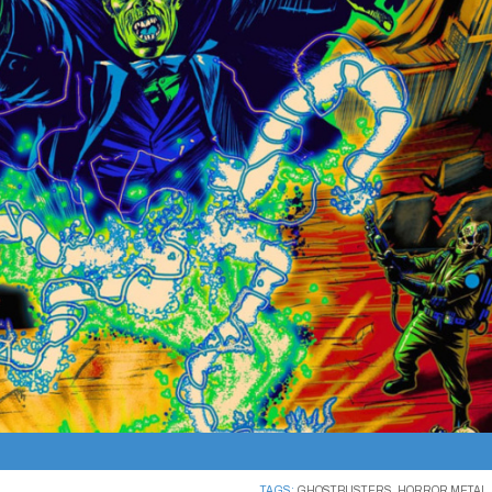
TAGS:
GHOSTBUSTERS
,
HORROR METAL