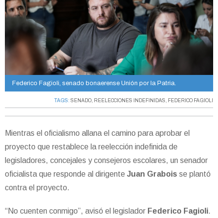
Federico Fagioli, senado bonaerense Unión por la Patria.
TAGS:
SENADO
,
REELECCIONES INDEFINIDAS
,
FEDERICO FAGIOLI
Mientras el oficialismo allana el camino para aprobar el
proyecto que restablece la reelección indefinida de
legisladores, concejales y consejeros escolares, un senador
oficialista que responde al dirigente
Juan Grabois
se plantó
contra el proyecto.
“No cuenten conmigo”, avisó el legislador
Federico Fagioli
.