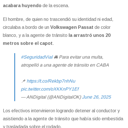
acabara huyendo
de la escena.
El hombre, de quien no trascendió su identidad ni edad,
circulaba a bordo de un
Volkswagen Passat
de color
blanco, y a la agente de tránsito
la arrastró unos 20
metros sobre el capot
.
#SeguridadVial
🚘 Para evitar una multa,
atropelló a una agente de tránsito en CABA
📌
https://t.co/Rekbp7nhNu
pic.twitter.com/oXKKnPY1Ef
— ANDigital (@ANDigitalOK)
June 26, 2025
Los efectivos intervinieron logrando detener al conductor y
asistiendo a la agente de tránsito que había sido embestida
y trasladada sobre el rodado.