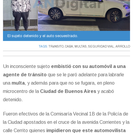
El sujeto detenido y el auto secuestrado.
TAGS:
TRáNSITO
,
CABA
,
MULTAS
,
SEGURIDAD VIAL
,
ARROLLO
Un inconsciente sujeto
embistió con su automóvil a una
agente de tránsito
que se le paró adelante para labrarle
una
multa
, y además para que no se fugara, en pleno
microcentro de la
Ciudad de Buenos Aires
y acabó
detenido.
Fueron efectivos de la Comisaría Vecinal 1B de la Policía de
la Ciudad apostados en el cruce de la avenida Corrientes y la
calle Cerrito quienes
impidieron que este automovilista