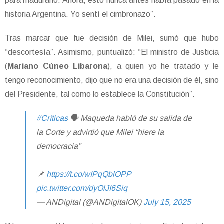
para madurarlo. Ahora, esto nunca antes había pasado en la
historia Argentina. Yo sentí el cimbronazo”.
Tras marcar que fue decisión de Milei, sumó que hubo
“descortesía”. Asimismo, puntualizó: “El ministro de Justicia
(
Mariano Cúneo Libarona
), a quien yo he tratado y le
tengo reconocimiento, dijo que no era una decisión de él, sino
del Presidente, tal como lo establece la Constitución”.
#Críticas
🗣️ Maqueda habló de su salida de
la Corte y advirtió que Milei “hiere la
democracia”
📌
https://t.co/wIPqQblOPP
pic.twitter.com/dyOlJI6Siq
— ANDigital (@ANDigitalOK)
July 15, 2025