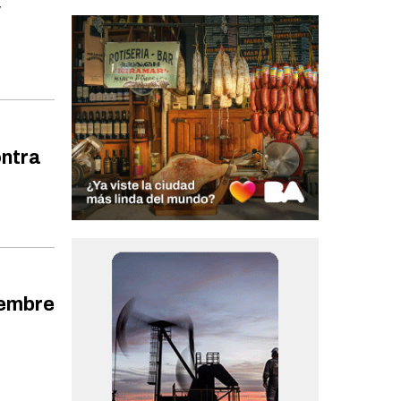
y
ontra
iembre