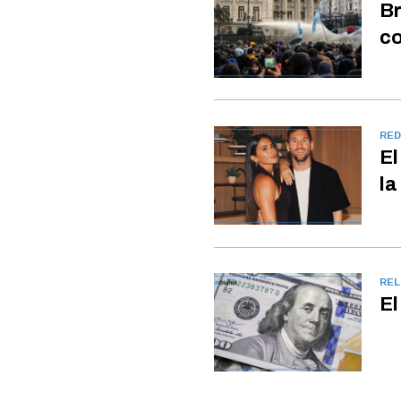
Br
co
RED
El
la
REL
El