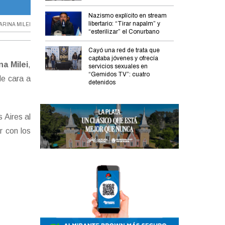
Karina Milei.
Nazismo explícito en stream
libertario: “Tirar napalm” y
ARINA MILEI
“esterilizar” el Conurbano
Cayó una red de trata que
captaba jóvenes y ofrecía
na Milei
,
servicios sexuales en
“Gemidos TV”: cuatro
de cara a
detenidos
 Aires al
r con los