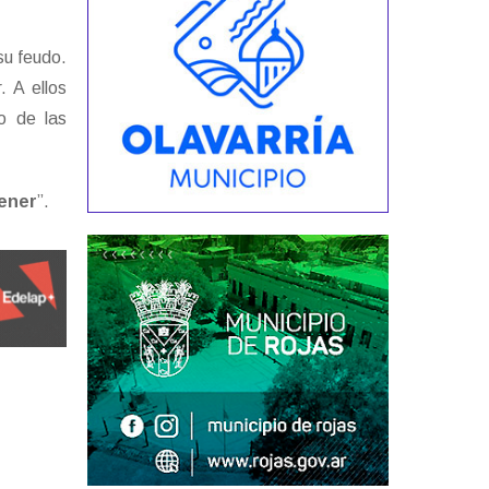
 su feudo.
. A ellos
go de las
tener
”.