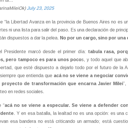
 en la…
arinaMileiOk)
July 23, 2025
e “la Libertad Avanza en la provincia de Buenos Aires no es 
es ni una lista para salir del paso. Es una declaración de princi
tán dispuestos a dar la pelea.
No por un cargo, sino por una
 el Presidente marcó desde el primer día:
tabula rasa, por
bios, pero tampoco es para unos poco
s, y todo aquel que a
bertad, que esté dispuesto a dejarlo todo por el futuro de la A
, siempre que entienda que
acá no se viene a negociar convi
el proyecto de transformación que encarna Javier Milei
”,
steo en redes sociales.
e “
acá no se viene a especular. Se viene a defender co
idente
. Y en esa batalla, la lealtad no es una opción: es una c
levan esa bandera no está criticando un armado; está cuesti