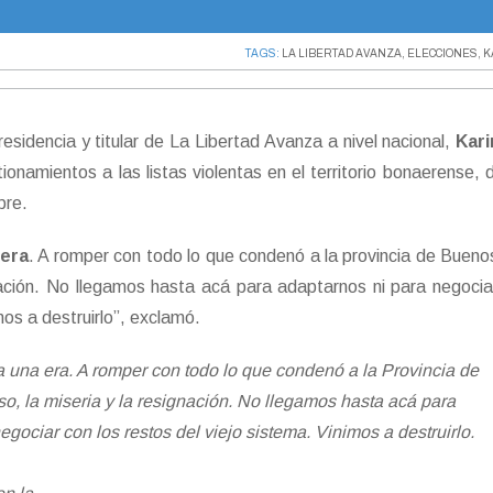
TAGS:
LA LIBERTAD AVANZA
,
ELECCIONES
,
K
residencia y titular de La Libertad Avanza a nivel nacional,
Kari
onamientos a las listas violentas en el territorio bonaerense, 
bre.
 era
. A romper con todo lo que condenó a la provincia de Buenos
gnación. No llegamos hasta acá para adaptarnos ni para negocia
mos a destruirlo”, exclamó.
a una era. A romper con todo lo que condenó a la Provincia de
so, la miseria y la resignación. No llegamos hasta acá para
egociar con los restos del viejo sistema. Vinimos a destruirlo.