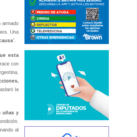
un armado
pios. Una
 causa
”.
que esta
brace con
rgentina,
cciones,
 aclaró la
n uñas y
ondición.
onando al