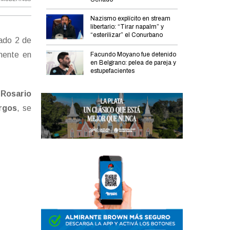
Nazismo explícito en stream
libertario: “Tirar napalm” y
“esterilizar” el Conurbano
ado 2 de
mente en
Facundo Moyano fue detenido
en Belgrano: pelea de pareja y
estupefacientes
y
Rosario
rgos
, se