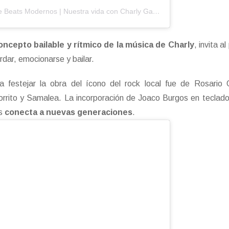
Una publicación compartida de Beats Modernos | Nuestra vida con Charly García (@beatsmodernos)
ncepto bailable y rítmico de la música de Charly
, invita al
rdar, emocionarse y bailar.
ara festejar la obra del ícono del rock local fue de Rosario
rrito y Samalea. La incorporación de Joaco Burgos en teclado
s
conecta a nuevas generaciones
.