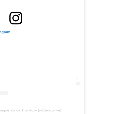
tagram
ompartida de The Roxy (@theroxylive)