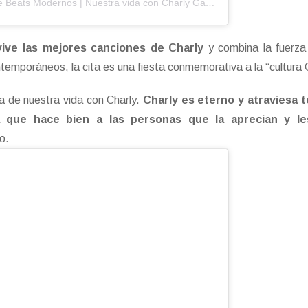
Una publicación compartida de Beats Modernos | Nuestra vida con Charly García (@beatsmodernos)
ive las mejores canciones de Charly
y combina la fuerza
temporáneos, la cita es una fiesta conmemorativa a la “cultura
 de nuestra vida con Charly.
Charly es eterno y atraviesa t
ra que hace bien a las personas que la aprecian y l
to.