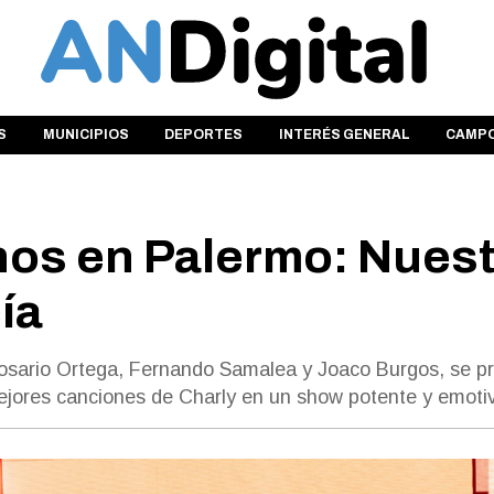
S
MUNICIPIOS
DEPORTES
INTERÉS GENERAL
CAMP
os en Palermo: Nuest
ía
 Rosario Ortega, Fernando Samalea y Joaco Burgos, se p
ejores canciones de Charly en un show potente y emoti