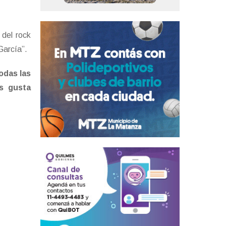
 del rock
 García”.
odas las
es gusta