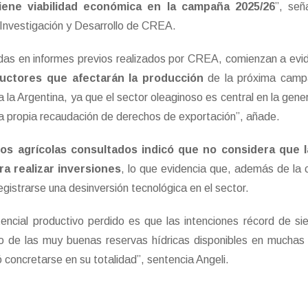
tiene viabilidad económica en la campaña 2025/26
”, señ
e Investigación y Desarrollo de CREA.
das en informes previos realizados por CREA, comienzan a evi
ductores que afectarán la producción
de la próxima camp
a la Argentina, ya que el sector oleaginoso es central en la gene
á la propia recaudación de derechos de exportación”, añade.
os agrícolas consultados indicó que no considera que l
a realizar inversiones
, lo que evidencia que, además de la 
gistrarse una desinversión tecnológica en el sector.
encial productivo perdido es que las intenciones récord de s
to de las muy buenas reservas hídricas disponibles en muchas
 concretarse en su totalidad”, sentencia Angeli.