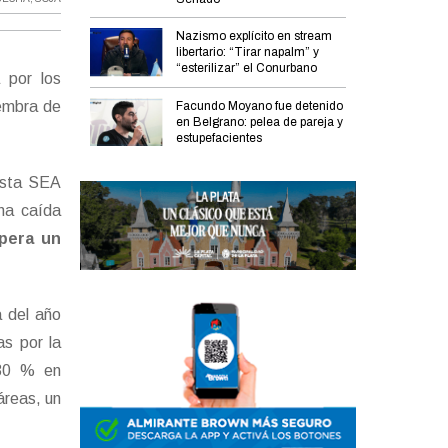
Nazismo explícito en stream
libertario: “Tirar napalm” y
“esterilizar” el Conurbano
 por los
iembra de
Facundo Moyano fue detenido
en Belgrano: pelea de pareja y
estupefacientes
uesta SEA
na caída
pera un
a del año
s por la
 30 % en
áreas, un