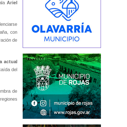
ala
Ariel
denciarse
aña, con
ración de
a actual
caída del
iembra de
 regiones