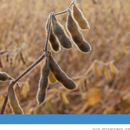
TAGS:
RETENCIONES
,
CO