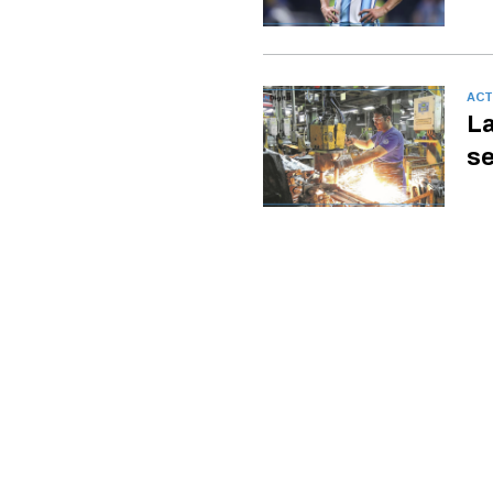
ACT
La
se