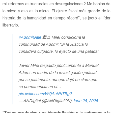
mil reformas estructurales en desregulaciones? Me hablan de
la micro y eso es la micro. El ajuste fiscal más grande de la
historia de la humanidad en tiempo récord”, se jactó el líder
libertario.
#AdorniGate
🏛️⚠️ Milei condiciona la
continuidad de Adorni: “Si la Justicia lo
considera culpable, lo eyecto de una patada”
Javier Milei respaldó públicamente a Manuel
Adorni en medio de la investigación judicial
por su patrimonio, aunque dejó en claro que
su permanencia en el…
pic.twitter.com/WQAuNhTBg2
— ANDigital (@ANDigitalOK)
June 26, 2026
“
Todos predecían una hiperinflación y la evitamos y la