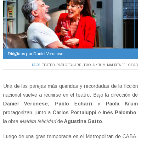
Dirigidos por Daniel Veronese.
TAGS:
TEATRO
,
PABLO ECHARRI
,
PAOLA KRUM
,
MALDITA FELICIDAD
Una de las parejas más queridas y recordadas de la ficción
nacional vuelve a reunirse en el teatro. Bajo la dirección de
Daniel Veronese
,
Pablo Echarri
y
Paola Krum
protagonizan, junto a
Carlos Portaluppi
e
Inés Palombo
,
la obra
Maldita felicidad
de
Agustina Gatto
.
Luego de una gran temporada en el Metropolitan de CABA,