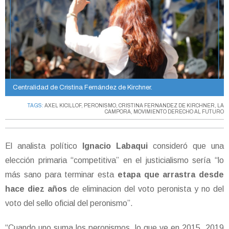
Centralidad de Cristina Fernández de Kirchner.
TAGS:
AXEL KICILLOF
,
PERONISMO
,
CRISTINA FERNANDEZ DE KIRCHNER
,
LA
CAMPORA
,
MOVIMIENTO DERECHO AL FUTURO
El analista político
Ignacio Labaqui
consideró que una
elección primaria “competitiva” en el justicialismo sería “lo
más sano para terminar esta
etapa que arrastra desde
hace diez años
de eliminacion del voto peronista y no del
voto del sello oficial del peronismo”.
“Cuando uno suma los peronismos, lo que ve en 2015, 2019