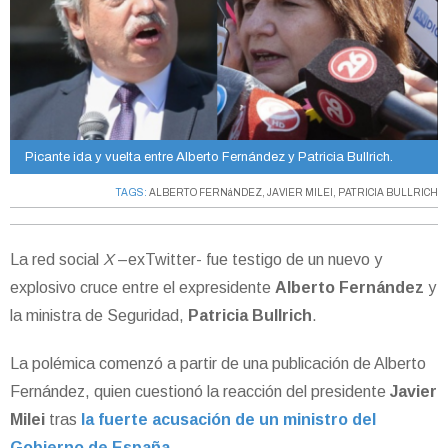
Picante ida y vuelta entre Alberto Fernández y Patricia Bullrich.
TAGS:
ALBERTO FERNáNDEZ
,
JAVIER MILEI
,
PATRICIA BULLRICH
La red social
X
–exTwitter- fue testigo de un nuevo y
explosivo cruce entre el expresidente
Alberto Fernández
y
la ministra de Seguridad,
Patricia Bullrich
.
La polémica comenzó a partir de una publicación de Alberto
Fernández, quien cuestionó la reacción del presidente
Javier
Milei
tras
la fuerte acusación de un ministro del
Gobierno de España
.