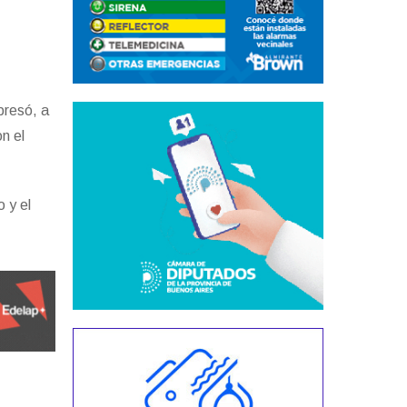
presó, a
on el
 y el