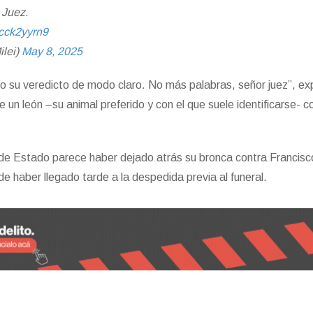
 Juez.
vcck2yyrn9
ilei)
May 8, 2025
do su veredicto de modo claro. No más palabras, señor juez”, ex
e un león –su animal preferido y con el que suele identificarse- c
e de Estado parece haber dejado atrás su bronca contra Francisco
e haber llegado tarde a la despedida previa al funeral.