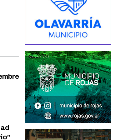
y
iembre
dad
rio”