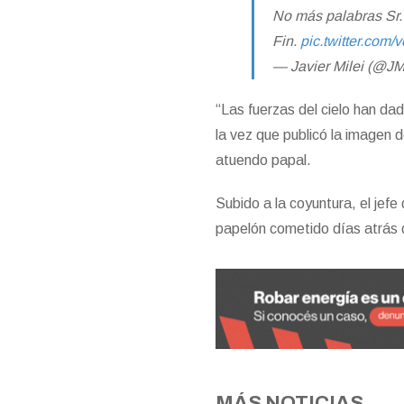
No más palabras Sr.
Fin.
pic.twitter.com/
— Javier Milei (@JM
“Las fuerzas del cielo han da
la vez que publicó la imagen d
atuendo papal.
Subido a la coyuntura, el jef
papelón cometido días atrás d
MÁS NOTICIAS