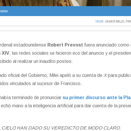
ales.
TAGS:
JAVIER MILEI
,
PA
ardenal estadounidense
Robert Prevost
fuera anunciado como 
 XIV
, las redes sociales se hicieron eco del anuncio y el preside
bido al realizar un inaudito posteo.
do oficial del Gobierno, Milei apeló a su cuenta de
X
para public
idos vinculados al sucesor de Francisco.
 había terminado de pronunciar
su primer discurso ante la Pl
echó mano a la inteligencia artificial para dar cuenta de la pres
 CIELO HAN DADO SU VEREDICTO DE MODO CLARO.