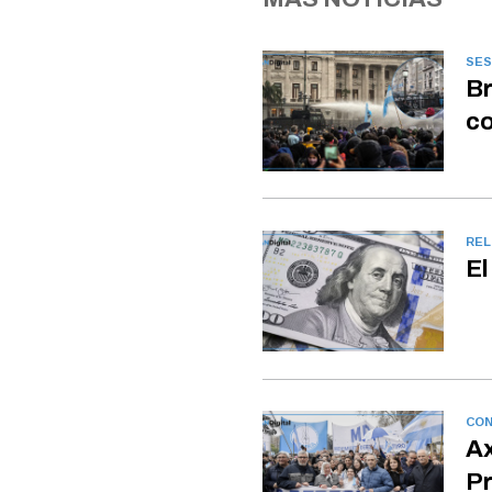
SES
Br
co
REL
El
CON
Ax
Pr