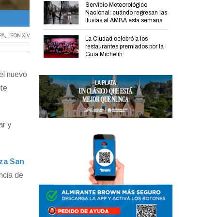
Servicio Meteorológico
Nacional: cuándo regresan las
La imagen compartida por Milei en redes sociales.
lluvias al AMBA esta semana
PA
,
LEON XIV
La Ciudad celebró a los
restaurantes premiados por la
Guía Michelin
el nuevo
nte
ar y
aza San
encia de