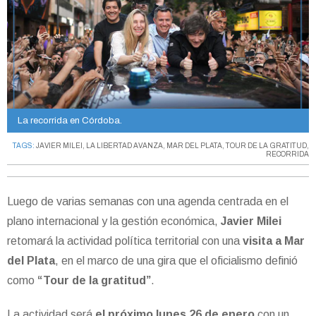
La recorrida en Córdoba.
TAGS:
JAVIER MILEI
,
LA LIBERTAD AVANZA
,
MAR DEL PLATA
,
TOUR DE LA GRATITUD
,
RECORRIDA
Luego de varias semanas con una agenda centrada en el
plano internacional y la gestión económica,
Javier Milei
retomará la actividad política territorial con una
visita a Mar
del Plata
, en el marco de una gira que el oficialismo definió
como
“Tour de la gratitud”
.
La actividad será
el próximo lunes 26 de enero
con un