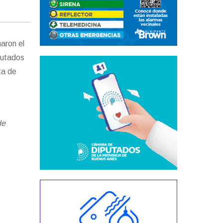
maron el
putados
ta de
de