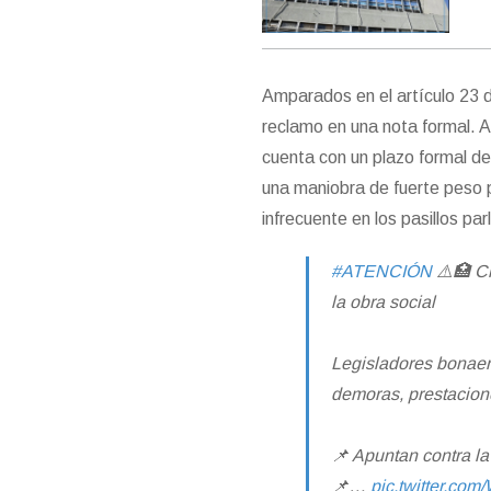
Amparados en el artículo 23 d
reclamo en una nota formal. A
cuenta con un plazo formal de 
una maniobra de fuerte peso 
infrecuente en los pasillos pa
#ATENCIÓN
⚠️🏥 Cr
la obra social
Legisladores bonaer
demoras, prestacione
📌 Apuntan contra l
📌…
pic.twitter.co