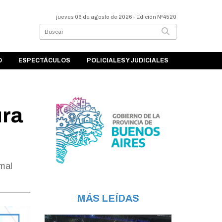
jueves 06 de agosto de 2026
- Edición Nº4520
O
ESPECTÁCULOS
POLICIALES Y JUDICIALES
ura
mal
MÁS LEÍDAS