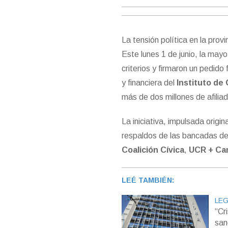
La tensión política en la pro
Este lunes 1 de junio, la may
criterios y firmaron un pedido 
y financiera del
Instituto de
más de dos millones de afilia
La iniciativa, impulsada origi
respaldos de las bancadas d
Coalición Cívica
,
UCR + Ca
LEÉ TAMBIÉN:
LEG
“Cr
san