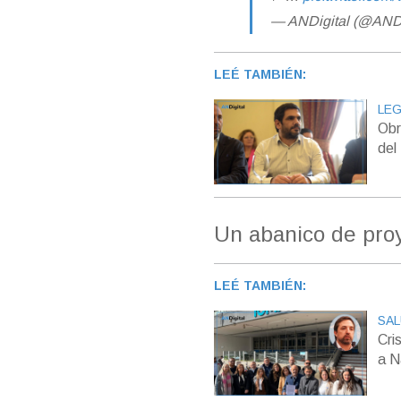
— ANDigital (@AND
LEÉ TAMBIÉN:
LEG
Obr
del
Un abanico de proy
LEÉ TAMBIÉN:
SAL
Cri
a N