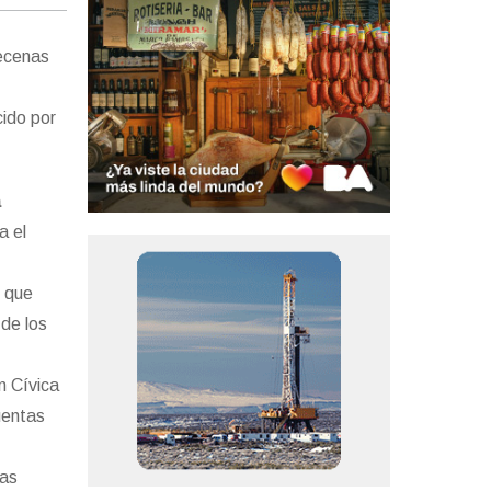
decenas
ido por
a
a el
e que
de los
n Cívica
uentas
bas