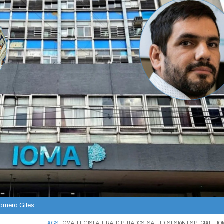
Homero Giles.
TAGS:
IOMA
,
LEGISLATURA
,
DIPUTADOS
,
SALUD
,
SESIóN ESPECIAL
,
HO