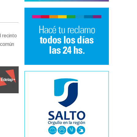
l recinto
e común