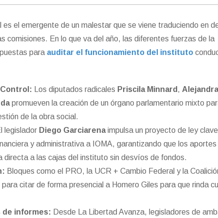
al es el emergente de un malestar que se viene traduciendo en 
s comisiones. En lo que va del año, las diferentes fuerzas de la
ropuestas para
auditar el funcionamiento del instituto
conduc
Control:
Los diputados radicales
Priscila Minnard
,
Alejandr
nda
promueven la creación de un órgano parlamentario mixto par
stión de la obra social.
l legislador
Diego Garciarena
impulsa un proyecto de ley clav
inanciera y administrativa a IOMA, garantizando que los aportes 
 directa a las cajas del instituto sin desvíos de fondos.
n:
Bloques como el PRO, la UCR + Cambio Federal y la Coalició
ara citar de forma presencial a Homero Giles para que rinda c
 de informes:
Desde La Libertad Avanza, legisladores de am