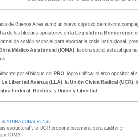
vincia de Buenos Aires sumó un nuevo capítulo de máxima comple
otía de los bloques opositores en la
Legislatura Bonaerense
u
formal de sesión especial para abordar la crisis institucional, pre
 Obra Médico Asistencial (IOMA)
, la obra social estatal que n
dos.
nalmente por el bloque del
PRO
, logró unificar el arco opositor al
e
La Libertad Avanza (LLA)
, la
Unión Cívica Radical (UCR)
, 
mbio Federal
,
Hechos
, y
Unión y Libertad
.
ISLATURA BONAERENSE
isis estructural”: la UCR propone bicameral para auditar y
ear IOMA