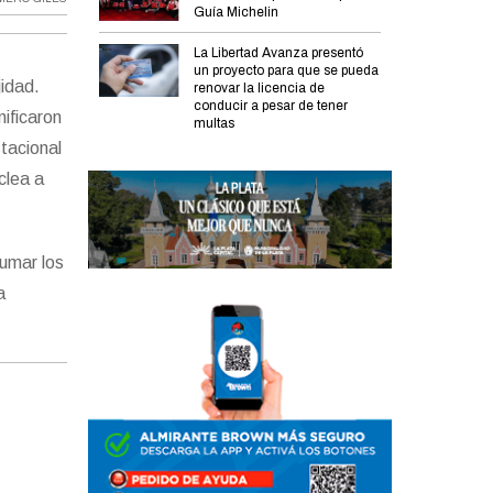
Guía Michelin
La Libertad Avanza presentó
un proyecto para que se pueda
jidad.
renovar la licencia de
conducir a pesar de tener
nificaron
multas
stacional
uclea a
 sumar los
la