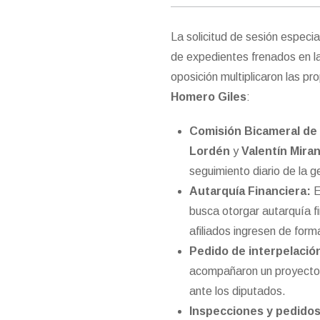
La solicitud de sesión especi
de expedientes frenados en la
oposición multiplicaron las p
Homero Giles
:
Comisión Bicameral de 
Lordén
y
Valentín Mira
seguimiento diario de la ge
Autarquía Financiera:
E
busca otorgar autarquía f
afiliados ingresen de forma
Pedido de interpelació
acompañaron un proyecto p
ante los diputados.
Inspecciones y pedidos