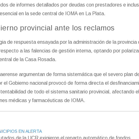
dos de informes detallados por deudas con prestadores e inclu
resencial en la sede central de IOMA en La Plata.
ierno provincial ante los reclamos
ia de respuesta ensayada por la administración de la provincia
respecto a las falencias de gestión interna, optando por polariza
central de la Casa Rosada.
naerense argumentan de forma sistemática que el severo plan d
 el Gobierno nacional provocó de forma directa el desfinanciam
stentabilidad de todo el sistema sanitario provincial, afectando e
ones médicas y farmacéuticas de IOMA.
ICIPIOS EN ALERTA
utados de la UCR exigieron el reparto automático de fondos