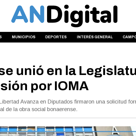
S
MUNICIPIOS
DEPORTES
INTERÉS GENERAL
CAMP
se unió en la Legislat
esión por IOMA
ibertad Avanza en Diputados firmaron una solicitud for
nal de la obra social bonaerense.