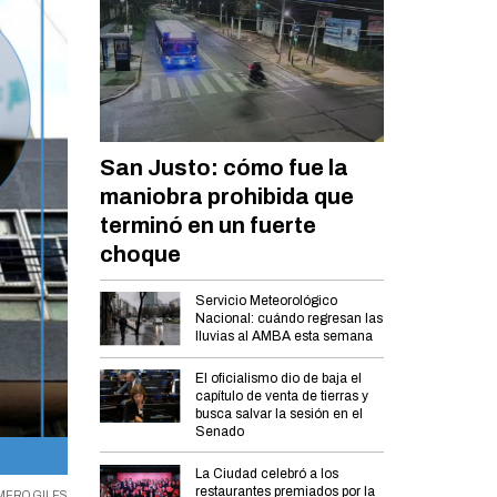
San Justo: cómo fue la
maniobra prohibida que
terminó en un fuerte
choque
Servicio Meteorológico
Nacional: cuándo regresan las
lluvias al AMBA esta semana
El oficialismo dio de baja el
capítulo de venta de tierras y
busca salvar la sesión en el
Senado
El IOMA, el recinto en pleno en Diputados y Homero Giles.
La Ciudad celebró a los
restaurantes premiados por la
MERO GILES