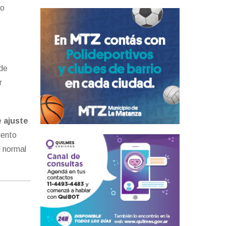
so
 de
r
e
ajuste
iento
l normal