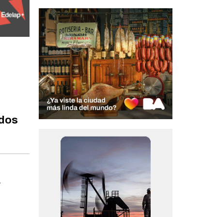
ados
y