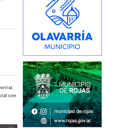
metral
,
stal con