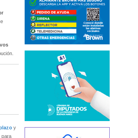
or
te
evos
bución.
 plazo
y
s para