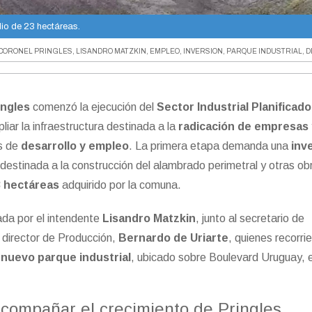
dio de 23 hectáreas.
CORONEL PRINGLES
,
LISANDRO MATZKIN
,
EMPLEO
,
INVERSION
,
PARQUE INDUSTRIAL
,
D
ingles
comenzó la ejecución del
Sector Industrial Planificado 
iar la infraestructura destinada a la
radicación de empresas
s de
desarrollo y empleo
. La primera etapa demanda una
inv
 destinada a la construcción del alambrado perimetral y otras ob
3 hectáreas
adquirido por la comuna.
da por el intendente
Lisandro Matzkin
, junto al secretario de
el director de Producción,
Bernardo de Uriarte
, quienes recorrie
l
nuevo parque industrial
, ubicado sobre Boulevard Uruguay, 
compañar el crecimiento de Pringles