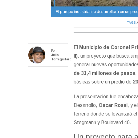
El parque industrial se desarrollará en un pre
TAGS:
El
Municipio de Coronel Pr
Por:
Julio
II)
, un proyecto que busca ampl
Torreguitart
generar nuevas oportunidade
de 31,4 millones de pesos
,
básicas sobre un predio de
2
La presentación fue encabeza
Desarrollo,
Oscar Rossi
, y 
terreno donde se levantará e
Stegmann y Boulevard 40.
Un proyecto para a