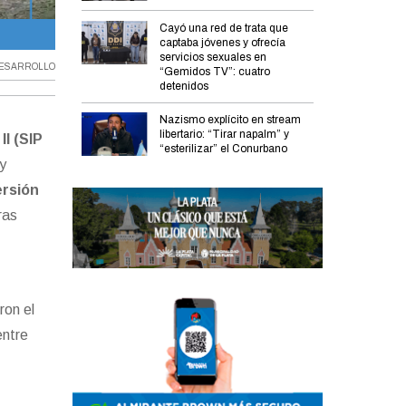
Cayó una red de trata que
El parque industrial se desarrollará en un predio de 23 hectárea
captaba jóvenes y ofrecía
servicios sexuales en
ESARROLLO
“Gemidos TV”: cuatro
detenidos
Nazismo explícito en stream
libertario: “Tirar napalm” y
II (SIP
“esterilizar” el Conurbano
y
ersión
ras
ron el
entre